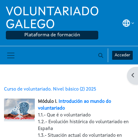
Ir ao contido principal
Plataforma de formación
Acceder
Alternar a entrad
Panel lateral
Ab
Curso de voluntariado. Nivel básico (2) 2025
Módulo I.
Introdución ao mundo do
voluntariado
1.1.- Que é o voluntariado
1.2.- Evolución histórica do voluntariado en
España
1.3.- Situación actual do voluntariado en