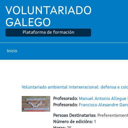
Ir ao contido principal
Plataforma de formación
Inicio
Voluntariado ambiental interxeracional: defensa e c
Profesorado:
Manuel Antonio Allegue 
Profesorado:
Francisco Alexandre Gar
Persoas Destinatarias
:
Preferentemente
Número de edicións
:
1