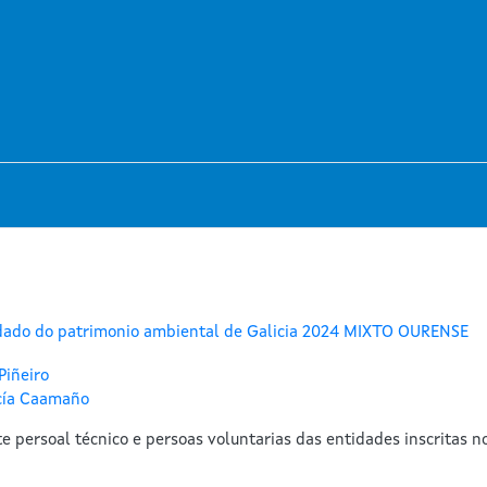
oidado do patrimonio ambiental de Galicia 2024 MIXTO OURENSE
Piñeiro
cía Caamaño
 persoal técnico e persoas voluntarias das entidades inscritas no